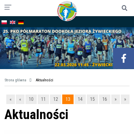
Strona główna
Aktualności
«
«
10
11
12
13
14
15
16
»
»
Aktualności