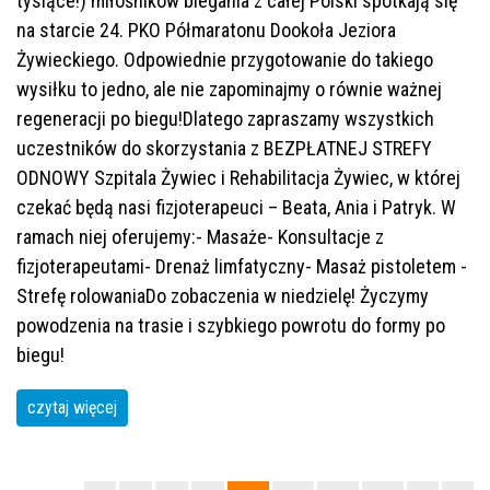
tysiące!) miłośników biegania z całej Polski spotkają się
na starcie 24. PKO Półmaratonu Dookoła Jeziora
Żywieckiego. Odpowiednie przygotowanie do takiego
wysiłku to jedno, ale nie zapominajmy o równie ważnej
regeneracji po biegu!Dlatego zapraszamy wszystkich
uczestników do skorzystania z BEZPŁATNEJ STREFY
ODNOWY Szpitala Żywiec i Rehabilitacja Żywiec, w której
czekać będą nasi fizjoterapeuci – Beata, Ania i Patryk. W
ramach niej oferujemy:- Masaże- Konsultacje z
fizjoterapeutami- Drenaż limfatyczny- Masaż pistoletem -
Strefę rolowaniaDo zobaczenia w niedzielę! Życzymy
powodzenia na trasie i szybkiego powrotu do formy po
biegu!
czytaj więcej