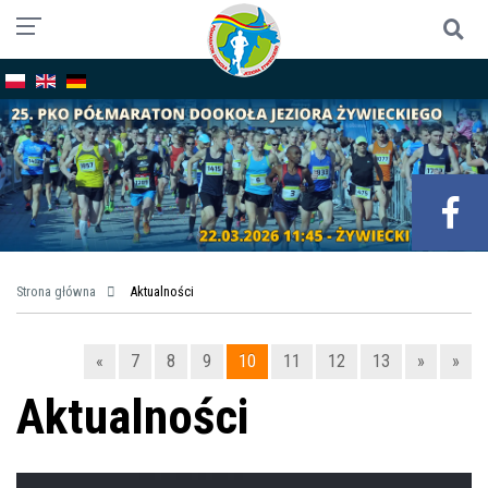
Strona główna
Aktualności
«
7
8
9
10
11
12
13
»
»
Aktualności