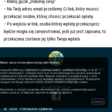
– Kliknij guzik „Dokonaj cesji”
– Na Twój adres email prześlemy Ci link, który musisz
przekazać osobie, której chcesz przekazać opłatę.
– Po wejściu w link, osoba której wpłatę przekazujesz
będzie mogła się zarejestrować, jeśli już jest zapisana, to
przekazana zostanie jej tylko Twoja wpłata.
Ważne: nasze strona wykorzystuje pliki cookies.
Home
Deklaracja dostępności
Mapa strony
Kontakt
Używamy informacji zapisanych za pomocą cookies i podobnych technologii m.in. w
celach reklamowych i statystycznych oraz w celu dostosowania naszych serwisów do
indywidualnych potrzeb użytkowników. Mogą też stosować je współpracujący z nami
reklamodawcy, firmy badawcze oraz dostawcy aplikacji multimedialnych. W programie
e-mail: tksp@zywiec.powiat.pl
służącym do obsługi internetu można zmienić ustawienia dotyczące cookies.
tel: +48 33 860 22 44
Korzystanie z naszych serwisów internetowych bez zmiany ustawień dotyczących
cookies oznacza, że będą one zapisane w pamięci urządzenia.
Zamknij
©
2026
Półmaraton Żywiecki