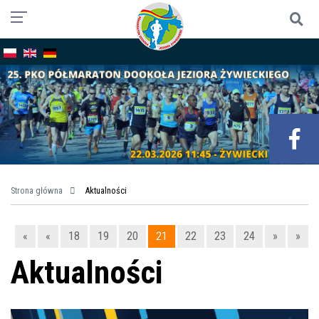
Strona główna
Aktualności
«
«
18
19
20
21
22
23
24
»
»
Aktualności