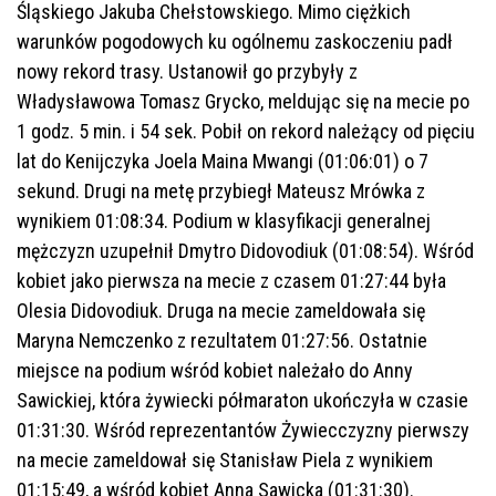
Śląskiego Jakuba Chełstowskiego. Mimo ciężkich
warunków pogodowych ku ogólnemu zaskoczeniu padł
nowy rekord trasy. Ustanowił go przybyły z
Władysławowa Tomasz Grycko, meldując się na mecie po
1 godz. 5 min. i 54 sek. Pobił on rekord należący od pięciu
lat do Kenijczyka Joela Maina Mwangi (01:06:01) o 7
sekund. Drugi na metę przybiegł Mateusz Mrówka z
wynikiem 01:08:34. Podium w klasyfikacji generalnej
mężczyzn uzupełnił Dmytro Didovodiuk (01:08:54). Wśród
kobiet jako pierwsza na mecie z czasem 01:27:44 była
Olesia Didovodiuk. Druga na mecie zameldowała się
Maryna Nemczenko z rezultatem 01:27:56. Ostatnie
miejsce na podium wśród kobiet należało do Anny
Sawickiej, która żywiecki półmaraton ukończyła w czasie
01:31:30. Wśród reprezentantów Żywiecczyzny pierwszy
na mecie zameldował się Stanisław Piela z wynikiem
01:15:49, a wśród kobiet Anna Sawicka (01:31:30).