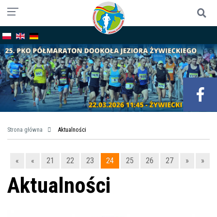
Strona główna
Aktualności
«
«
21
22
23
24
25
26
27
»
»
Aktualności