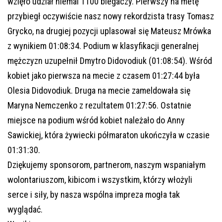
wzięło udział niemal 1100 biegaczy. Pierwszy na metę
przybiegł oczywiście nasz nowy rekordzista trasy Tomasz
Grycko, na drugiej pozycji uplasował się Mateusz Mrówka
z wynikiem 01:08:34. Podium w klasyfikacji generalnej
mężczyzn uzupełnił Dmytro Didovodiuk (01:08:54). Wśród
kobiet jako pierwsza na mecie z czasem 01:27:44 była
Olesia Didovodiuk. Druga na mecie zameldowała się
Maryna Nemczenko z rezultatem 01:27:56. Ostatnie
miejsce na podium wśród kobiet należało do Anny
Sawickiej, która żywiecki półmaraton ukończyła w czasie
01:31:30.
Dziękujemy sponsorom, partnerom, naszym wspaniałym
wolontariuszom, kibicom i wszystkim, którzy włożyli
serce i siły, by nasza wspólna impreza mogła tak
wyglądać.