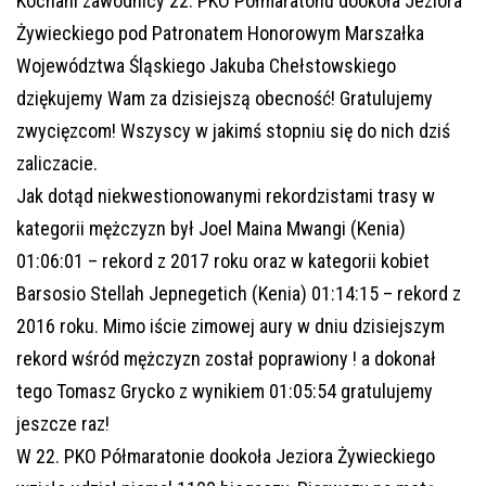
Kochani zawodnicy 22. PKO Półmaratonu dookoła Jeziora
Żywieckiego pod Patronatem Honorowym Marszałka
Województwa Śląskiego Jakuba Chełstowskiego
dziękujemy Wam za dzisiejszą obecność! Gratulujemy
zwycięzcom! Wszyscy w jakimś stopniu się do nich dziś
zaliczacie.
Jak dotąd niekwestionowanymi rekordzistami trasy w
kategorii mężczyzn był Joel Maina Mwangi (Kenia)
01:06:01 – rekord z 2017 roku oraz w kategorii kobiet
Barsosio Stellah Jepnegetich (Kenia) 01:14:15 – rekord z
2016 roku. Mimo iście zimowej aury w dniu dzisiejszym
rekord wśród mężczyzn został poprawiony ! a dokonał
tego Tomasz Grycko z wynikiem 01:05:54 gratulujemy
jeszcze raz!
W 22. PKO Półmaratonie dookoła Jeziora Żywieckiego