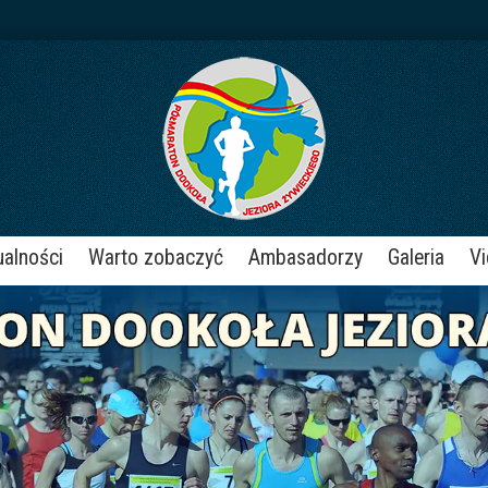
ualności
Warto zobaczyć
Ambasadorzy
Galeria
V