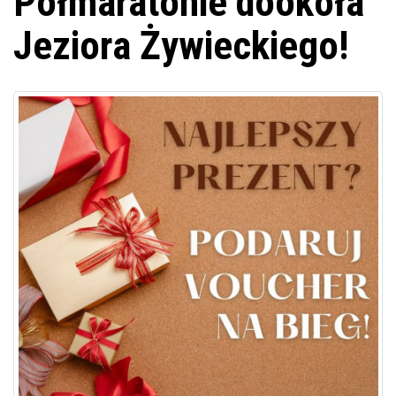
Półmaratonie dookoła
Jeziora Żywieckiego!