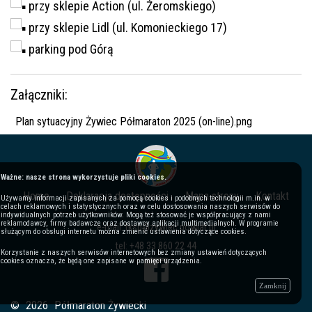
przy sklepie Action (ul. Żeromskiego)
przy sklepie Lidl (ul. Komonieckiego 17)
parking pod Górą
Załączniki:
Plan sytuacyjny Żywiec Półmaraton 2025 (on-line).png
Ważne: nasze strona wykorzystuje pliki cookies.
Home
Deklaracja dostępności
Mapa strony
Kontakt
Używamy informacji zapisanych za pomocą cookies i podobnych technologii m.in. w
celach reklamowych i statystycznych oraz w celu dostosowania naszych serwisów do
indywidualnych potrzeb użytkowników. Mogą też stosować je współpracujący z nami
reklamodawcy, firmy badawcze oraz dostawcy aplikacji multimedialnych. W programie
e-mail: tksp@zywiec.powiat.pl
służącym do obsługi internetu można zmienić ustawienia dotyczące cookies.
tel: +48 33 860 22 44
Korzystanie z naszych serwisów internetowych bez zmiany ustawień dotyczących
cookies oznacza, że będą one zapisane w pamięci urządzenia.
Zamknij
©
2026
Półmaraton Żywiecki