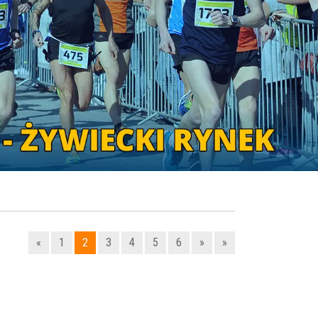
«
1
2
3
4
5
6
»
»