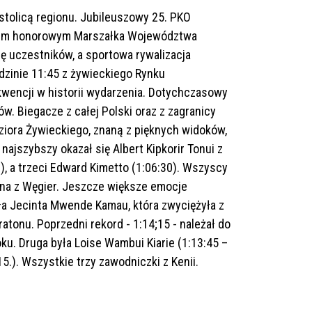
stolicą regionu. Jubileuszowy 25. PKO
atem honorowym Marszałka Województwa
ę uczestników, a sportowa rywalizacja
odzinie 11:45 z żywieckiego Rynku
wencji w historii wydarzenia. Dotychczasowy
w. Biegacze z całej Polski oraz z zagranicy
ziora Żywieckiego, znaną z pięknych widoków,
najszybszy okazał się Albert Kipkorir Tonui z
, a trzeci Edward Kimetto (1:06:30). Wszyscy
yna z Węgier. Jeszcze większe emocje
ęła Jecinta Mwende Kamau, która zwyciężyła z
tonu. Poprzedni rekord - 1:14;15 - należał do
ku. Druga była Loise Wambui Kiarie (1:13:45 –
5.). Wszystkie trzy zawodniczki z Kenii.