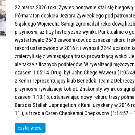
22 marca 2026 roku Żywiec ponownie stał się biegową 
Półmaraton dookoła Jeziora Żywieckiego pod patron
Śląskiego Wojciecha Saługi zgromadził rekordową liczb
przyniosła, aż trzy historyczne wyniki. Punktualnie o g
wystartowało 2543 zawodników, co oznacza rekord frek
rekord ustanowiono w 2016 r. i wynosił 2244 uczestnikó
zmierzyli się z wymagającą trasą prowadzącą wokół Je
ale także z licznych podbiegów. W rywalizacji mężczyzn 
czasem 1:05:14. Drugi był John Chege Waweru (1:05:49)
z Kenii i reprezentujący klub Benedek-Team z Debrecz
przyniosła rywalizacja kobiet. Znakomity wynik osiągn
czasem 1:13:15, ustanawiając nowy rekord trasy półmara
Barsosi Stellah Jepnegetich z Kenii uzyskany w 2016 ro
11.), a trzecia Caren Chepkemoi Chepkwony (1:14:57 – 1
czytaj więcej