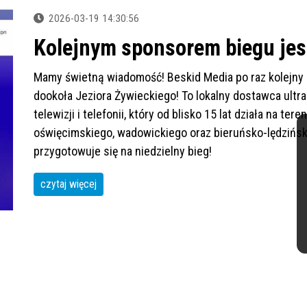
2026-03-19 14:30:56
Kolejnym sponsorem biegu jes
Mamy świetną wiadomość! Beskid Media po raz kolejny
dookoła Jeziora Żywieckiego! To lokalny dostawca ult
telewizji i telefonii, który od blisko 15 lat działa na te
oświęcimskiego, wadowickiego oraz bieruńsko-lędziński
przygotowuje się na niedzielny bieg!
czytaj więcej
Mapa strony
Kontakt
e-mail: tksp@zywiec.powiat.pl