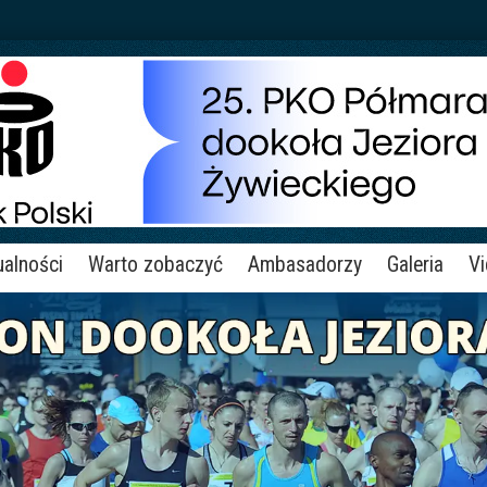
ualności
Warto zobaczyć
Ambasadorzy
Galeria
V